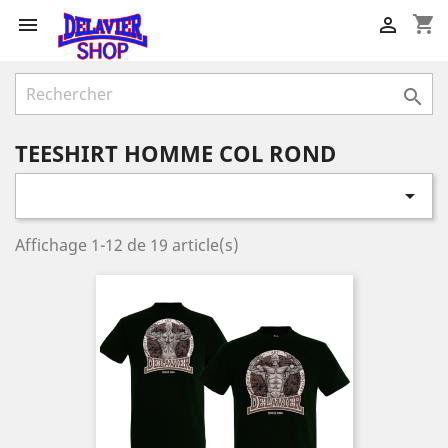
shopping_cart



TEESHIRT HOMME COL ROND

Affichage 1-12 de 19 article(s)