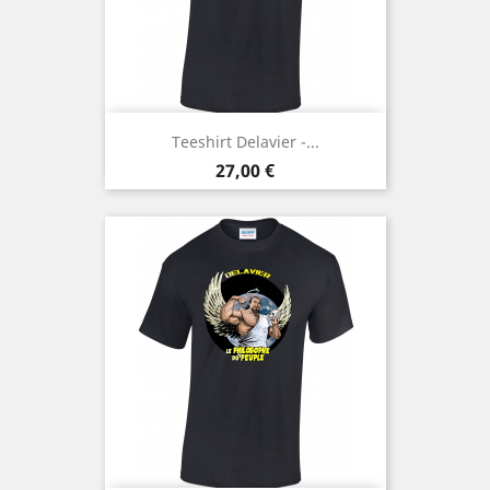
Teeshirt Delavier -...
Prix
27,00 €