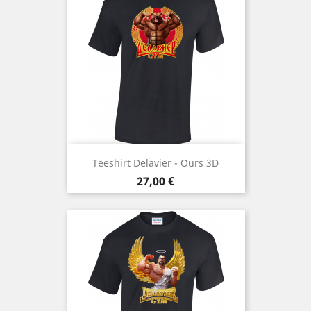
Teeshirt Delavier - Ours 3D
Prix
27,00 €