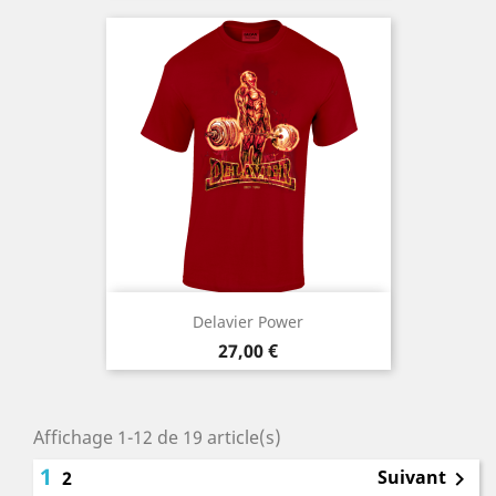
Delavier Power
Prix
27,00 €
Affichage 1-12 de 19 article(s)
1
Suivant
2
