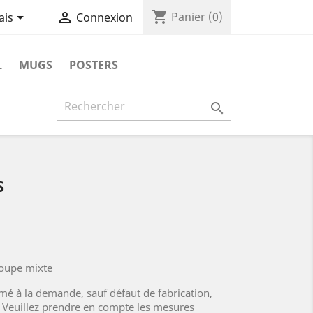
shopping_cart


Panier
(0)
ais
Connexion
L
MUGS
POSTERS

S
Coupe mixte
rimé à la demande, sauf défaut de fabrication,
. Veuillez prendre en compte les mesures