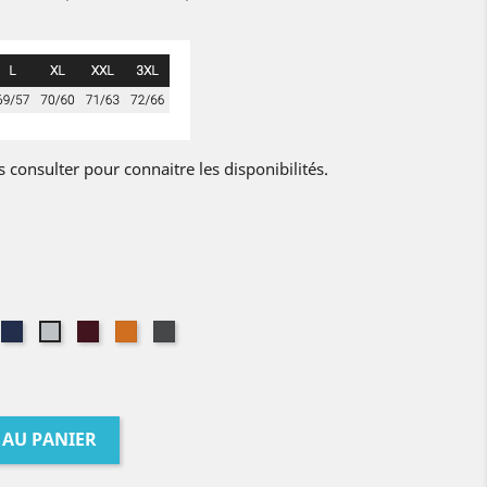
s consulter pour connaitre les disponibilités.
ir
Marine
Oxblood
Orange
Antracite
Gris
Chiné
Chiné
 AU PANIER