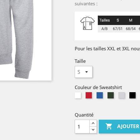
suivantes :
Pour les tailles XXL et 3XL nou
Taille
Couleur de Sweatshirt
Blanc
Rouge
Bleu
Vert
Blanc
no
Royal
Bouteille
Chiné
Quantité

AJOUTER