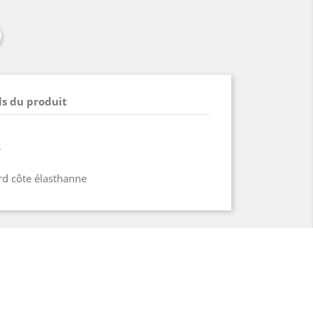
ls du produit
r
ord côte élasthanne