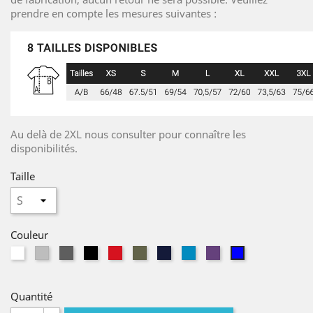
prendre en compte les mesures suivantes :
Au delà de 2XL nous consulter pour connaître les
disponibilités.
Taille
Couleur
Blanc
Sport
Dark
Noir
rouge
Military
Navy
Aqua
violet
Bleu
Grey
Heather
Green
foncé
Royal
Quantité