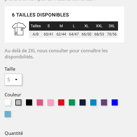
Au delà de 2XL nous consulter pour connaître les
disponibilités.
Taille
Couleur
Blanc
Noir
Fuschia
rose
rouge
vert
Navy
Aqua
violet
Bleu
Sport
orchidée
prairie
foncé
Royal
Grey
atoll
Quantité