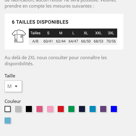
prendre en compte les mesures suivantes :
Au delà de 2XL nous consulter pour connaître les
disponibilités.
Taille
Couleur
Sport
Noir
Fuschia
rose
rouge
vert
Navy
Aqua
violet
Bleu
Blanc
Grey
orchidée
prairie
foncé
Royal
atoll